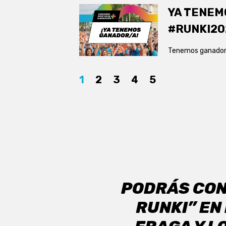
YA TENEM
#RUNKI20
Tenemos ganadora
1
2
3
4
5
PODRÁS CON
RUNKI” EN